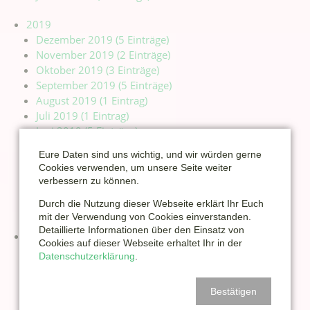
2019
Dezember 2019 (5 Einträge)
November 2019 (2 Einträge)
Oktober 2019 (3 Einträge)
September 2019 (5 Einträge)
August 2019 (1 Eintrag)
Juli 2019 (1 Eintrag)
Juni 2019 (5 Einträge)
Mai 2019 (2 Einträge)
Eure Daten sind uns wichtig, und wir würden gerne
April 2019 (4 Einträge)
Cookies verwenden, um unsere Seite weiter
März 2019 (2 Einträge)
verbessern zu können.
Februar 2019 (7 Einträge)
Durch die Nutzung dieser Webseite erklärt Ihr Euch
Januar 2019 (6 Einträge)
mit der Verwendung von Cookies einverstanden.
Detaillierte Informationen über den Einsatz von
2018
Cookies auf dieser Webseite erhaltet Ihr in der
Dezember 2018 (2 Einträge)
Datenschutzerklärung
.
November 2018 (2 Einträge)
Oktober 2018 (8 Einträge)
Bestätigen
September 2018 (4 Einträge)