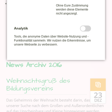
2016
Ohne Eure Zustimmung
Dezember 2016 (3 Einträge)
werden diese Elemente
nicht angezeigt.
November 2016 (1 Eintrag)
Oktober 2016 (6 Einträge)
September 2016 (1 Eintrag)
Analytik
August 2016 (2 Einträge)
Juli 2016 (7 Einträge)
Tools, die anonyme Daten über Website-Nutzung und -
Funktionalität sammeln. Wir nutzen die Erkenntnisse, um
Juni 2016 (2 Einträge)
unsere Webseite zu verbessern.
News Archiv 2016
Weihnachtsgruß des
Bildungsvereins
23
DEZ
Das Geheimnis der Weihnacht besteht darin, dass wir auf
unserer Suche nach dem Großen und Außerordentlichen
auf das Unscheinbare und Kleine hingewiesen werden.