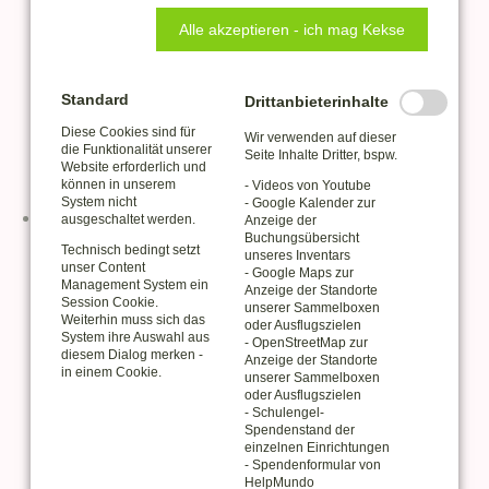
August 2018 (2 Einträge)
Juli 2018 (4 Einträge)
Alle akzeptieren - ich mag Kekse
Juni 2018 (5 Einträge)
Mai 2018 (3 Einträge)
April 2018 (5 Einträge)
Standard
Drittanbieterinhalte
März 2018 (5 Einträge)
Diese Cookies sind für
Wir verwenden auf dieser
Februar 2018 (4 Einträge)
die Funktionalität unserer
Seite Inhalte Dritter, bspw.
Website erforderlich und
Januar 2018 (2 Einträge)
können in unserem
- Videos von Youtube
System nicht
- Google Kalender zur
2017
ausgeschaltet werden.
Anzeige der
Buchungsübersicht
Dezember 2017 (6 Einträge)
Technisch bedingt setzt
unseres Inventars
November 2017 (4 Einträge)
unser Content
- Google Maps zur
Management System ein
Oktober 2017 (3 Einträge)
Anzeige der Standorte
Session Cookie.
unserer Sammelboxen
September 2017 (2 Einträge)
Weiterhin muss sich das
oder Ausflugszielen
August 2017 (1 Eintrag)
System ihre Auswahl aus
- OpenStreetMap zur
diesem Dialog merken -
Juli 2017 (4 Einträge)
Anzeige der Standorte
in einem Cookie.
unserer Sammelboxen
Juni 2017 (4 Einträge)
oder Ausflugszielen
Mai 2017 (1 Eintrag)
- Schulengel-
Spendenstand der
März 2017 (5 Einträge)
einzelnen Einrichtungen
Januar 2017 (3 Einträge)
- Spendenformular von
HelpMundo