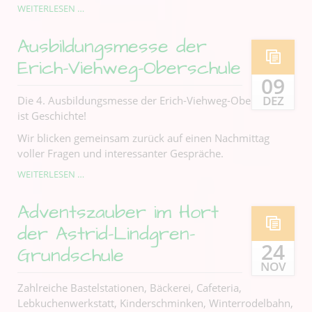
DER
WEITERLESEN …
BILDUNGSVEREIN
FRANKENBERG/SA.
Ausbildungsmesse der
E.V.
SAGT
Erich-Viehweg-Oberschule
DANKE
09
DEZ
Die 4. Ausbildungsmesse der Erich-Viehweg-Oberschule
ist Geschichte!
Wir blicken gemeinsam zurück auf einen Nachmittag
voller Fragen und interessanter Gespräche.
AUSBILDUNGSMESSE
WEITERLESEN …
DER
ERICH-
Adventszauber im Hort
VIEHWEG-
OBERSCHULE
der Astrid-Lindgren-
24
Grundschule
NOV
Zahlreiche Bastelstationen, Bäckerei, Cafeteria,
Lebkuchenwerkstatt, Kinderschminken, Winterrodelbahn,