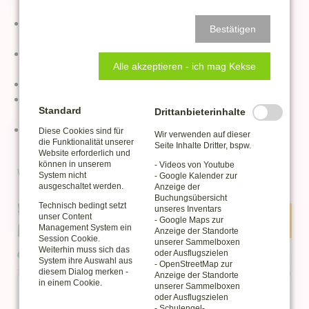
einen mit.
Braucht ihr einen Sonnen- oder Regenschutz, dann
Bestätigen
bringt euch bitte
selbst
einen mit.
Es gibt
ausgewiesene Standflächen
- wer zuerst
Alle akzeptieren - ich mag Kekse
kommt, mahlt zuerst.
Es ist
Platz für alle
.
Die Teilnahme
KOMMERZIELLER HÄNDLER
ist
Standard
Drittanbieterinhalte
untersagt
!
Geparkt wird auf den vorgeschriebenen Stellflächen,
Diese Cookies sind für
Wir verwenden auf dieser
die Funktionalität unserer
NICHT
am Stand.
Seite Inhalte Dritter, bspw.
Website erforderlich und
können in unserem
- Videos von Youtube
WEITERLESEN …
System nicht
- Google Kalender zur
ausgeschaltet werden.
Anzeige der
Buchungsübersicht
Frankenberger
Technisch bedingt setzt
unseres Inventars
unser Content
- Google Maps zur
Kindertag 2026 in und an
Management System ein
Anzeige der Standorte
Session Cookie.
30
unserer Sammelboxen
der ZeitWerkStadt
Weiterhin muss sich das
oder Ausflugszielen
APR
System ihre Auswahl aus
- OpenStreetMap zur
diesem Dialog merken -
Anzeige der Standorte
in einem Cookie.
unserer Sammelboxen
oder Ausflugszielen
- Schulengel-