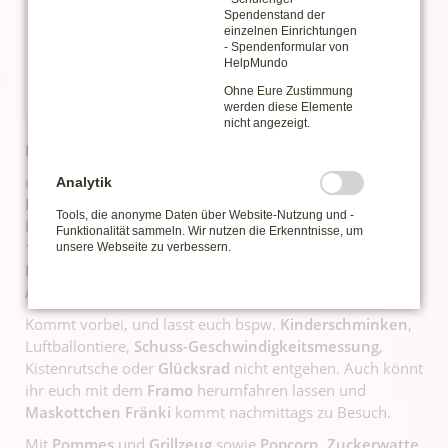
Spendenstand der
einzelnen Einrichtungen
- Spendenformular von
HelpMundo
Ohne Eure Zustimmung
werden diese Elemente
nicht angezeigt.
Hey ihr Kids
aus Nah und Fern, groß und klein,
die Teams der
Frankenberger Feuerwehr,
Analytik
Bildungsverein
, Tierschutzverein,
Carnevalsverein
, SV
Tools, die anonyme Daten über Website-Nutzung und -
Barkas uvm. erwarten euch am
Sonntag, den 31.05. 10-
Funktionalität sammeln. Wir nutzen die Erkenntnisse, um
18 Uhr
zum vorgezogenen Kindertag im und am
unsere Webseite zu verbessern.
Erlebnismuseum ZeitWerkStadt
mit mehreren tollen
Aktionen zum Kindertag
!
Kommt vorbei, und lasst euch bspw.
Kinderschminken
,
Luftballontiere,
Schuss-Geschwindigkeitsmessung
,
Kistenrutsche oder
Glücksrad
nicht entgehen. Auch könnt
ihr euch mit dem
Framo
herumfahren lassen und
Maskottchen Fränki
kommt nachmittags zu Besuch.
Mit
Pommes
und
Grillzeug
sowie
Popcorn,
Zuckerwatte