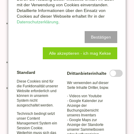
Juni 2022
mit der Verwendung von Cookies einverstanden.
April 2022
Detaillierte Informationen über den Einsatz von
Cookies auf dieser Webseite erhaltet Ihr in der
Datenschutzerklärung
.
2021
November 2021
Oktober 2021
Bestätigen
September 2021
August 2021
Alle akzeptieren - ich mag Kekse
2020
Februar 2020
Standard
Drittanbieterinhalte
Januar 2020
Diese Cookies sind für
Wir verwenden auf dieser
die Funktionalität unserer
2019
Seite Inhalte Dritter, bspw.
Website erforderlich und
Dezember 2019
können in unserem
- Videos von Youtube
November 2019
System nicht
- Google Kalender zur
ausgeschaltet werden.
Anzeige der
Oktober 2019
Buchungsübersicht
September 2019
Technisch bedingt setzt
unseres Inventars
unser Content
Juni 2019
- Google Maps zur
Management System ein
Anzeige der Standorte
Mai 2019
Session Cookie.
unserer Sammelboxen
April 2019
Weiterhin muss sich das