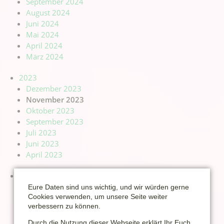
September 2024
August 2024
Juni 2024
Mai 2024
April 2024
März 2024
2023
Dezember 2023
November 2023
Oktober 2023
September 2023
Juli 2023
Juni 2023
April 2023
2022
Dezember 2022
Eure Daten sind uns wichtig, und wir würden gerne
November 2022
Cookies verwenden, um unsere Seite weiter
verbessern zu können.
Oktober 2022
September 2022
Durch die Nutzung dieser Webseite erklärt Ihr Euch