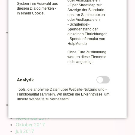
oder Ausflugszielen
System ihre Auswahl aus
- OpenStreetMap zur
März 2019
diesem Dialog merken -
Anzeige der Standorte
Februar 2019
in einem Cookie.
unserer Sammelboxen
Januar 2019
oder Ausflugszielen
- Schulengel-
Spendenstand der
2018
einzelnen Einrichtungen
November 2018
- Spendenformular von
HelpMundo
Oktober 2018
September 2018
Ohne Eure Zustimmung
werden diese Elemente
August 2018
nicht angezeigt.
Juni 2018
Mai 2018
April 2018
Analytik
März 2018
Tools, die anonyme Daten über Website-Nutzung und -
Februar 2018
Funktionalität sammeln. Wir nutzen die Erkenntnisse, um
unsere Webseite zu verbessern.
2017
Dezember 2017
November 2017
Oktober 2017
Juli 2017