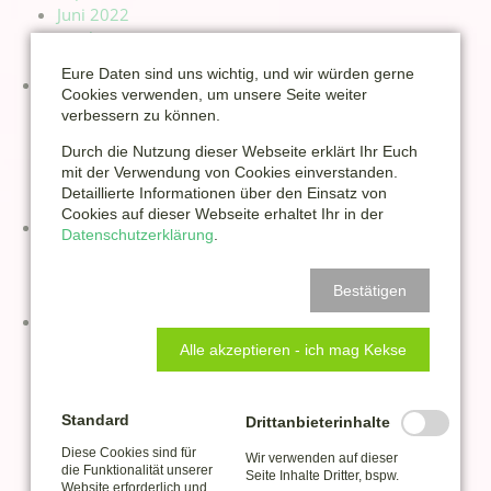
Juni 2022
April 2022
Eure Daten sind uns wichtig, und wir würden gerne
2021
Cookies verwenden, um unsere Seite weiter
November 2021
verbessern zu können.
Oktober 2021
Durch die Nutzung dieser Webseite erklärt Ihr Euch
September 2021
mit der Verwendung von Cookies einverstanden.
August 2021
Detaillierte Informationen über den Einsatz von
Cookies auf dieser Webseite erhaltet Ihr in der
2020
Datenschutzerklärung
.
Februar 2020
Januar 2020
Bestätigen
2019
Dezember 2019
Alle akzeptieren - ich mag Kekse
November 2019
Oktober 2019
September 2019
Standard
Drittanbieterinhalte
Juni 2019
Diese Cookies sind für
Wir verwenden auf dieser
Mai 2019
die Funktionalität unserer
Seite Inhalte Dritter, bspw.
April 2019
Website erforderlich und