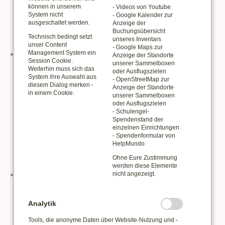
können in unserem
- Videos von Youtube
März 2019
System nicht
- Google Kalender zur
Februar 2019
ausgeschaltet werden.
Anzeige der
Buchungsübersicht
Januar 2019
Technisch bedingt setzt
unseres Inventars
unser Content
- Google Maps zur
2018
Management System ein
Anzeige der Standorte
Session Cookie.
unserer Sammelboxen
November 2018
Weiterhin muss sich das
oder Ausflugszielen
Oktober 2018
System ihre Auswahl aus
- OpenStreetMap zur
diesem Dialog merken -
September 2018
Anzeige der Standorte
in einem Cookie.
unserer Sammelboxen
August 2018
oder Ausflugszielen
Juni 2018
- Schulengel-
Mai 2018
Spendenstand der
einzelnen Einrichtungen
April 2018
- Spendenformular von
März 2018
HelpMundo
Februar 2018
Ohne Eure Zustimmung
werden diese Elemente
2017
nicht angezeigt.
Dezember 2017
November 2017
Analytik
Oktober 2017
Juli 2017
Tools, die anonyme Daten über Website-Nutzung und -