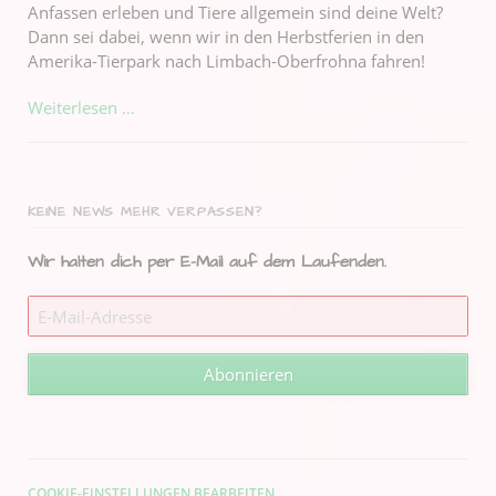
Anfassen erleben und Tiere allgemein sind deine Welt?
Dann sei dabei, wenn wir in den Herbstferien in den
Amerika-Tierpark nach Limbach-Oberfrohna fahren!
Flamingos,
Weiterlesen …
Pinguine
und
vieles
mehr
KEINE NEWS MEHR VERPASSEN?
-
Ausflug
Wir halten dich per E-Mail auf dem Laufenden.
in
den
E-
Amerika-
Mail-
Adresse
Tierpark
Abonnieren
Limbach-
Oberfrohna
COOKIE-EINSTELLUNGEN BEARBEITEN